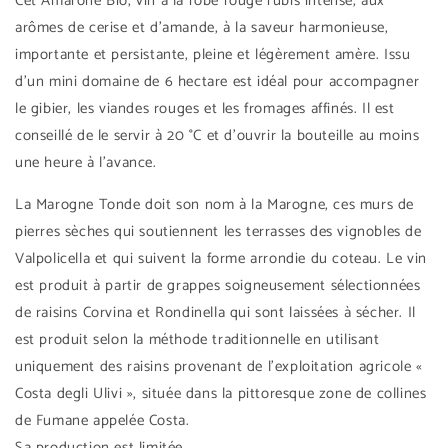
Cet Amarone Bio, vin à la robe rouge rubis intense, aux
arômes de cerise et d'amande, à la saveur harmonieuse,
importante et persistante, pleine et légèrement amère. Issu
d'un mini domaine de 6 hectare est idéal pour accompagner
le gibier, les viandes rouges et les fromages affinés. Il est
conseillé de le servir à 20 °C et d'ouvrir la bouteille au moins
une heure à l'avance.
La Marogne Tonde doit son nom à la Marogne, ces murs de
pierres sèches qui soutiennent les terrasses des vignobles de
Valpolicella et qui suivent la forme arrondie du coteau. Le vin
est produit à partir de grappes soigneusement sélectionnées
de raisins Corvina et Rondinella qui sont laissées à sécher. Il
est produit selon la méthode traditionnelle en utilisant
uniquement des raisins provenant de l'exploitation agricole «
Costa degli Ulivi », située dans la pittoresque zone de collines
de Fumane appelée Costa.
Sa production est limitée.