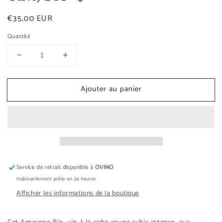
Prix
€35,00 EUR
habituel
Quantité
Réduire
Augmenter
la
la
quantité
quantité
Ajouter au panier
de
de
Amarone
Amarone
della
della
Valpolicella
Valpolicella
Marogne
Marogne
Tonde
Tonde
(Costa
(Costa
Degli
Degli
Service de retrait disponible à
OVINO
Ulivi)
Ulivi)
Habituellement prête en 24 heures
BIO
BIO
Afficher les informations de la boutique
🐸
🐸