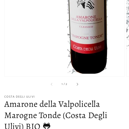
sur
1
/
2
COSTA DEGLI ULIVI
Amarone della Valpolicella
Marogne Tonde (Costa Degli
Ulivi) BIO 🐸